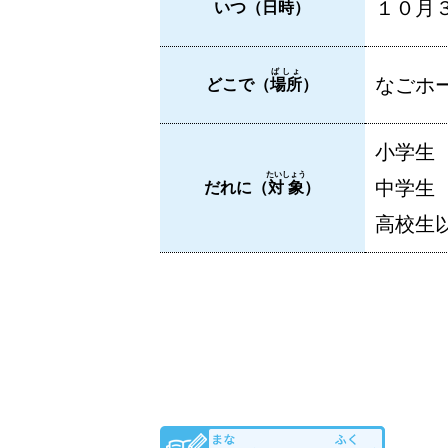
１０月３
いつ（
日時
）
ばしょ
なごホー
どこで（
場所
）
小学生
たいしょう
中学生
だれに（
対象
）
高校生