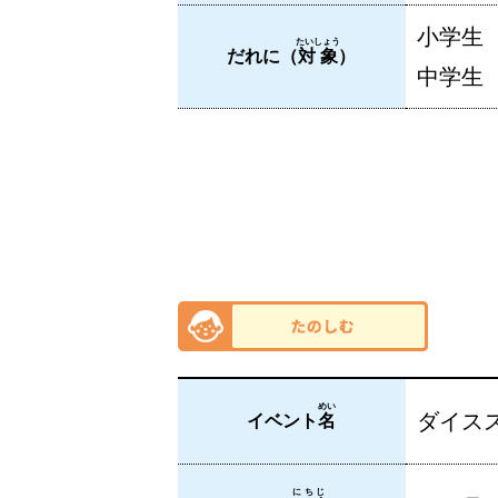
小学生
たいしょう
だれに（
対象
）
中学生
めい
ダイス
イベント
名
にちじ