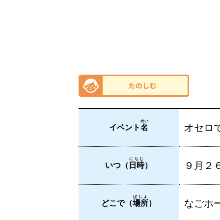
めい
オセロ
イベント
名
にちじ
９月２６
いつ（
日時
）
ばしょ
なごホー
どこで（
場所
）