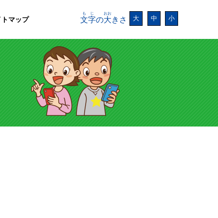
もじ
おお
大
中
小
イトマップ
文字
の
大
きさ