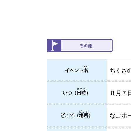
めい
ちくさd
イベント
名
にちじ
８月７
いつ（
日時
）
ばしょ
なごホ
どこで（
場所
）