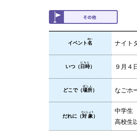
めい
ナイト
イベント
名
にちじ
９月４
いつ（
日時
）
ばしょ
なごホー
どこで（
場所
）
中学生
たいしょう
だれに（
対象
）
高校生