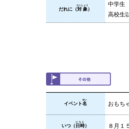
中学生
たいしょう
だれに（
対象
）
高校生
めい
おもち
イベント
名
にちじ
８月１
いつ（
日時
）