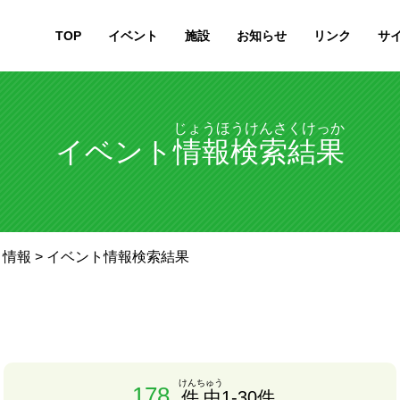
TOP
イベント
施設
お知らせ
リンク
サ
じょうほうけんさくけっか
イベント
情報検索結果
ト情報
> イベント情報検索結果
けんちゅう
178
件中
1-30件