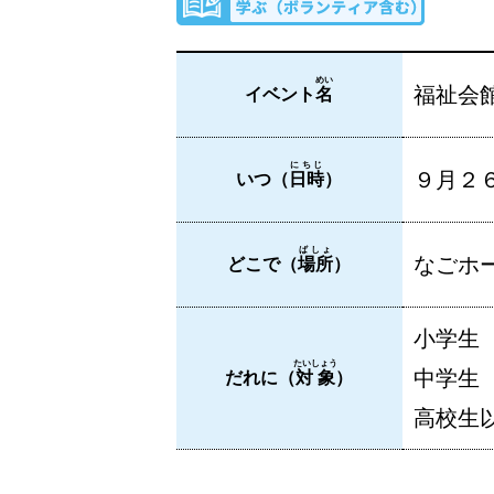
めい
福祉会
イベント
名
にちじ
９月２６
いつ（
日時
）
ばしょ
なごホー
どこで（
場所
）
小学生
たいしょう
中学生
だれに（
対象
）
高校生