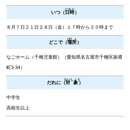
にちじ
いつ（
日時
）
８月７日２１日２８日（金）１７時から２０時まで
ばしょ
どこで（
場所
）
なごホーム（千種児童館）（愛知県名古屋市千種区振甫
町3-34）
たいしょう
だれに（
対象
）
中学生
高校生以上