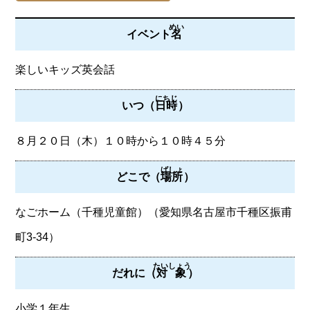
めい
イベント
名
楽しいキッズ英会話
にちじ
いつ（
日時
）
８月２０日（木）１０時から１０時４５分
ばしょ
どこで（
場所
）
なごホーム（千種児童館）（愛知県名古屋市千種区振甫
町3-34）
たいしょう
だれに（
対象
）
小学１年生