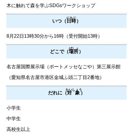
木に触れて森を学ぶSDGsワークショップ
にちじ
いつ（
日時
）
8月22日13時30分から16時（受付開始13時）
ばしょ
どこで（
場所
）
名古屋国際展示場（ポートメッセなごや）第三展示館
（愛知県名古屋市港区金城ふ頭二丁目2番地）
たいしょう
だれに（
対象
）
小学生
中学生
高校生以上