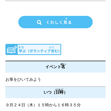
めい
イベント
名
お箏をひいてみよう
にちじ
いつ（
日時
）
９月２４日（木）１５時から１６時３５分