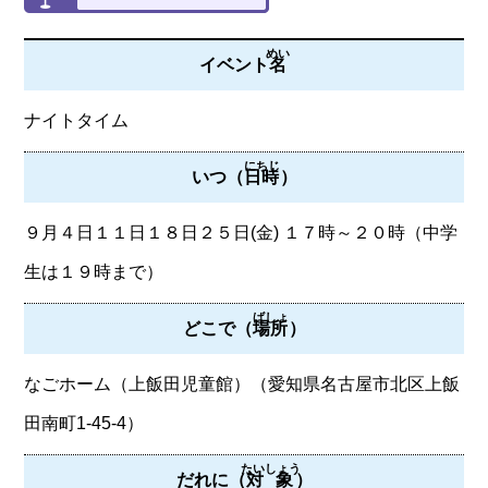
めい
イベント
名
ナイトタイム
にちじ
いつ（
日時
）
９月４日１１日１８日２５日(金) １７時～２０時（中学
生は１９時まで）
ばしょ
どこで（
場所
）
なごホーム（上飯田児童館）（愛知県名古屋市北区上飯
田南町1-45-4）
たいしょう
だれに（
対象
）