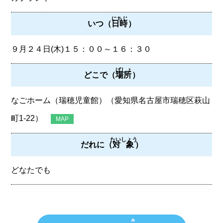
にちじ
いつ（
日時
）
９月２４日(木)１５：００～１６：３０
ばしょ
どこで（
場所
）
なごホーム（瑞穂児童館）（愛知県名古屋市瑞穂区萩山
町1-22）
MAP
たいしょう
だれに（
対象
）
どなたでも