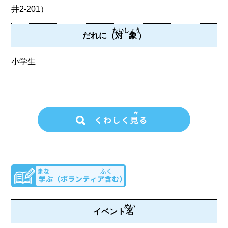
井2-201）
たいしょう
だれに（
対象
）
小学生
めい
イベント
名