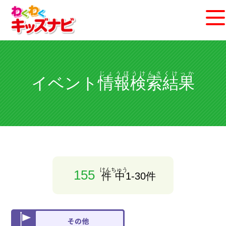
じょうほうけんさくけっか
イベント
情報検索結果
けんちゅう
155
件中
1-30件