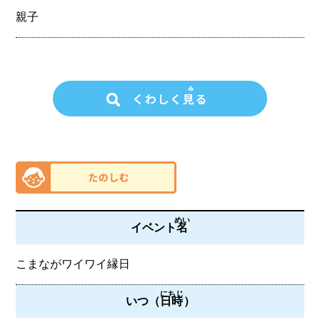
親子
めい
イベント
名
こまながワイワイ縁日
にちじ
いつ（
日時
）