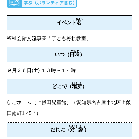
めい
イベント
名
福祉会館交流事業「子ども将棋教室」
にちじ
いつ（
日時
）
９月２６日(土) １３時～１４時
ばしょ
どこで（
場所
）
なごホーム（上飯田児童館）（愛知県名古屋市北区上飯
田南町1-45-4）
たいしょう
だれに（
対象
）