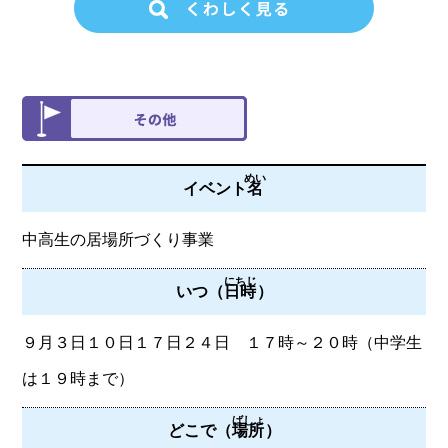
めい
イベント
名
中高生の居場所づくり事業
にちじ
いつ（
日時
）
９月３日１０日１７日２４日 １７時～２０時（中学生
は１９時まで）
ばしょ
どこで（
場所
）