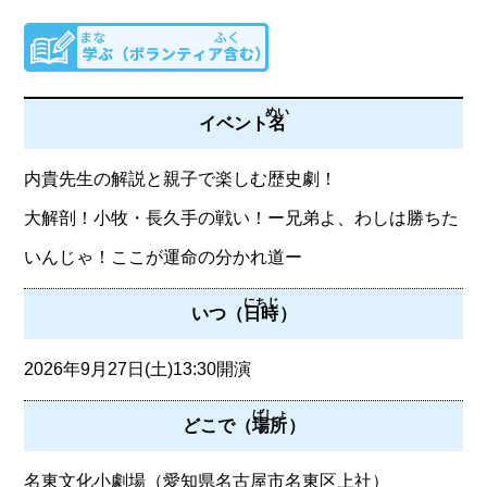
めい
イベント
名
内貴先生の解説と親子で楽しむ歴史劇！
大解剖！小牧・長久手の戦い！ー兄弟よ、わしは勝ちた
いんじゃ！ここが運命の分かれ道ー
にちじ
いつ（
日時
）
2026年9月27日(土)13:30開演
ばしょ
どこで（
場所
）
名東文化小劇場（愛知県名古屋市名東区上社）