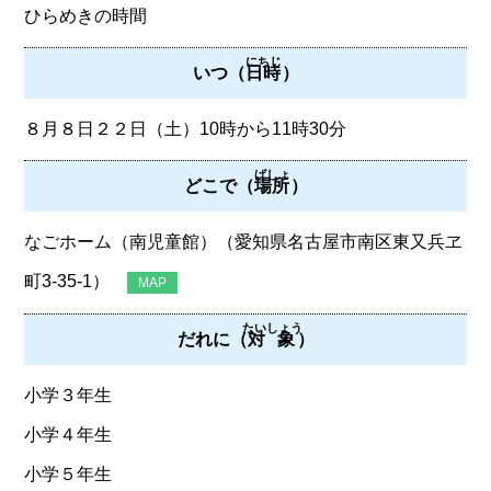
ひらめきの時間
にちじ
いつ（
日時
）
８月８日２２日（土）10時から11時30分
ばしょ
どこで（
場所
）
なごホーム（南児童館）（愛知県名古屋市南区東又兵ヱ
町3‐35‐1）
MAP
たいしょう
だれに（
対象
）
小学３年生
小学４年生
小学５年生