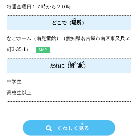
毎週金曜日１７時から２０時
ばしょ
どこで（
場所
）
なごホーム（南児童館）（愛知県名古屋市南区東又兵ヱ
町3‐35‐1）
MAP
たいしょう
だれに（
対象
）
中学生
高校生以上