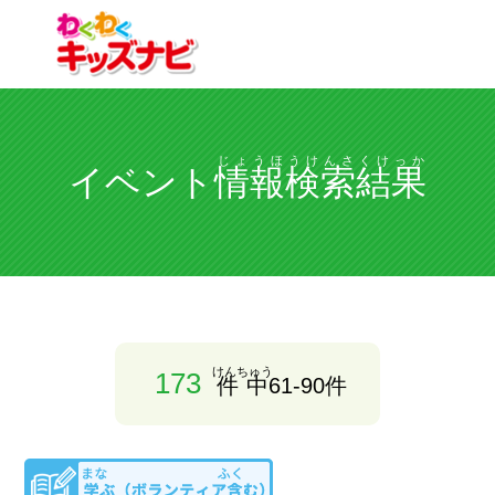
じょうほうけんさくけっか
イベント
情報検索結果
けんちゅう
173
件中
61-90件