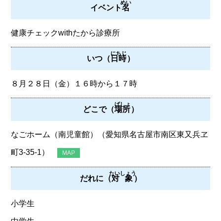
めい
イベント
名
健康チェックwithたから診療所
にちじ
いつ（
日時
）
８月２８日（金）１６時から１７時
ばしょ
どこで（
場所
）
なごホーム（南児童館）（愛知県名古屋市南区東又兵ヱ
町3‐35‐1）
MAP
たいしょう
だれに（
対象
）
小学生