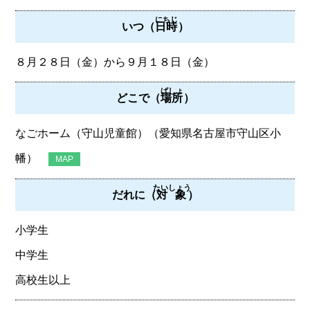
にちじ
いつ（
日時
）
８月２８日（金）から９月１８日（金）
ばしょ
どこで（
場所
）
なごホーム（守山児童館）（愛知県名古屋市守山区小
幡）
MAP
たいしょう
だれに（
対象
）
小学生
中学生
高校生以上