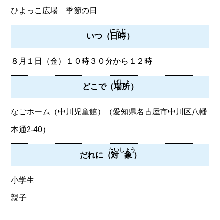
ひよっこ広場 季節の日
にちじ
いつ（
日時
）
８月１日（金）１０時３０分から１２時
ばしょ
どこで（
場所
）
なごホーム（中川児童館）（愛知県名古屋市中川区八幡
本通2-40）
たいしょう
だれに（
対象
）
小学生
親子