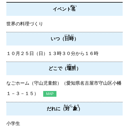
めい
イベント
名
世界の料理づくり
にちじ
いつ（
日時
）
１０月２５日（日）１３時３０分から１６時
ばしょ
どこで（
場所
）
なごホーム（守山児童館）（愛知県名古屋市守山区小幡
１－３－１５）
MAP
たいしょう
だれに（
対象
）
小学生