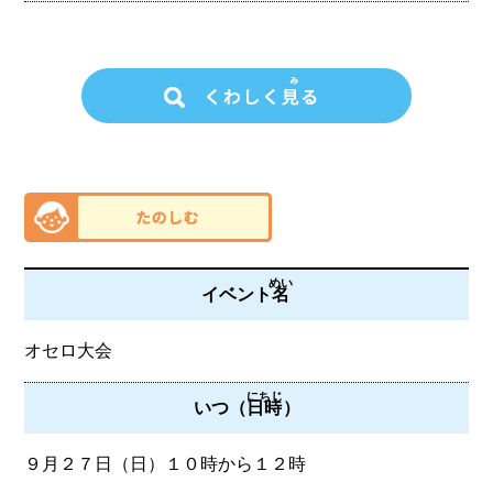
めい
イベント
名
オセロ大会
にちじ
いつ（
日時
）
９月２７日（日）１０時から１２時