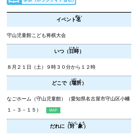
めい
イベント
名
守山児童館こども将棋大会
にちじ
いつ（
日時
）
８月２１日（土）９時３０分から１２時
ばしょ
どこで（
場所
）
なごホーム（守山児童館）（愛知県名古屋市守山区小幡
１－３－１５）
MAP
たいしょう
だれに（
対象
）