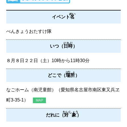
めい
イベント
名
べんきょうおたすけ隊
にちじ
いつ（
日時
）
８月８日２２日（土）10時から11時30分
ばしょ
どこで（
場所
）
なごホーム（南児童館）（愛知県名古屋市南区東又兵ヱ
町3‐35‐1）
MAP
たいしょう
だれに（
対象
）