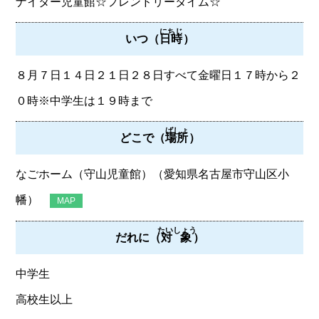
ナイター児童館☆フレンドリータイム☆
にちじ
いつ（
日時
）
８月７日１４日２１日２８日すべて金曜日１７時から２
０時※中学生は１９時まで
ばしょ
どこで（
場所
）
なごホーム（守山児童館）（愛知県名古屋市守山区小
幡）
MAP
たいしょう
だれに（
対象
）
中学生
高校生以上