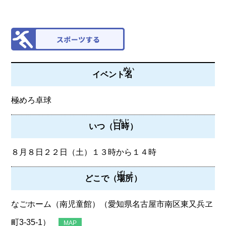
めい
イベント
名
極めろ卓球
にちじ
いつ（
日時
）
８月８日２２日（土）１３時から１４時
ばしょ
どこで（
場所
）
なごホーム（南児童館）（愛知県名古屋市南区東又兵ヱ
町3‐35‐1）
MAP