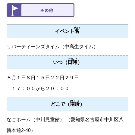
めい
イベント
名
リバーティーンズタイム（中高生タイム）
にちじ
いつ（
日時
）
８月１日８日１５日２２日２９日
１７：００から２０：００
ばしょ
どこで（
場所
）
なごホーム（中川児童館） （愛知県名古屋市中川区八
幡本通2-40）