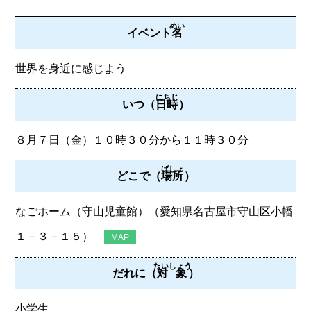
めい
イベント
名
世界を身近に感じよう
にちじ
いつ（
日時
）
８月７日（金）１０時３０分から１１時３０分
ばしょ
どこで（
場所
）
なごホーム（守山児童館）（愛知県名古屋市守山区小幡
１－３－１５）
MAP
たいしょう
だれに（
対象
）
小学生