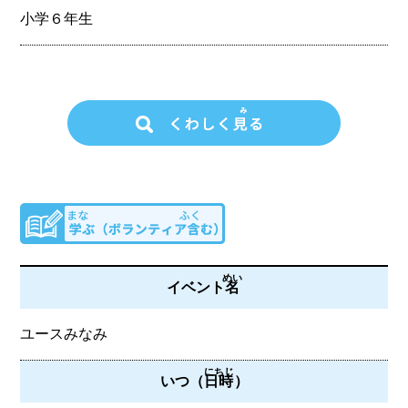
小学６年生
めい
イベント
名
ユースみなみ
にちじ
いつ（
日時
）