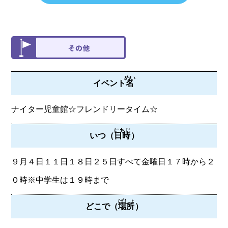
めい
イベント
名
ナイター児童館☆フレンドリータイム☆
にちじ
いつ（
日時
）
９月４日１１日１８日２５日すべて金曜日１７時から２
０時※中学生は１９時まで
ばしょ
どこで（
場所
）