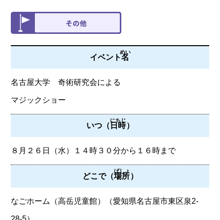
めい
イベント
名
名古屋大学 奇術研究会による
マジックショー
にちじ
いつ（
日時
）
８月２６日（水）１４時３０分から１６時まで
ばしょ
どこで（
場所
）
なごホーム（高岳児童館）（愛知県名古屋市東区泉2-
28-5）