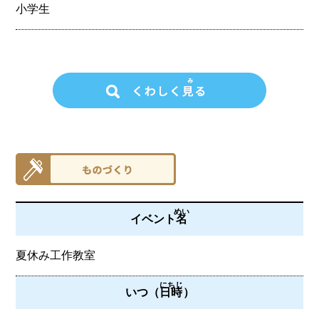
小学生
めい
イベント
名
夏休み工作教室
にちじ
いつ（
日時
）