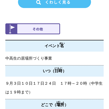
めい
イベント
名
中高生の居場所づくり事業
にちじ
いつ（
日時
）
９月３日１０日１７日２４日 １７時～２０時（中学生
は１９時まで）
ばしょ
どこで（
場所
）