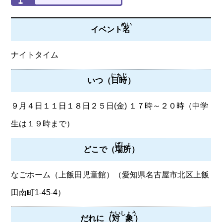
めい
イベント
名
ナイトタイム
にちじ
いつ（
日時
）
９月４日１１日１８日２５日(金) １７時～２０時（中学
生は１９時まで）
ばしょ
どこで（
場所
）
なごホーム（上飯田児童館）（愛知県名古屋市北区上飯
田南町1-45-4）
たいしょう
だれに（
対象
）