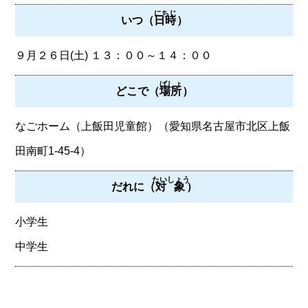
にちじ
いつ（
日時
）
９月２６日(土) １３：００～１４：００
ばしょ
どこで（
場所
）
なごホーム（上飯田児童館）（愛知県名古屋市北区上飯
田南町1-45-4）
たいしょう
だれに（
対象
）
小学生
中学生