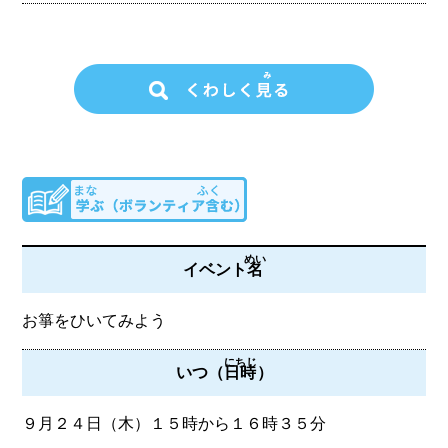
めい
イベント
名
お箏をひいてみよう
にちじ
いつ（
日時
）
９月２４日（木）１５時から１６時３５分