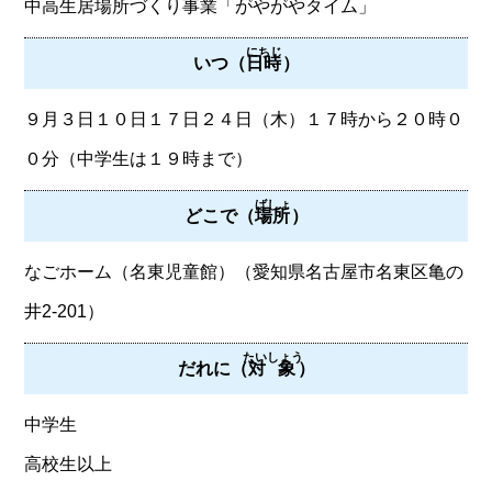
中高生居場所づくり事業「がやがやタイム」
にちじ
いつ（
日時
）
９月３日１０日１７日２４日（木）１７時から２０時０
０分（中学生は１９時まで）
ばしょ
どこで（
場所
）
なごホーム（名東児童館）（愛知県名古屋市名東区亀の
井2-201）
たいしょう
だれに（
対象
）
中学生
高校生以上