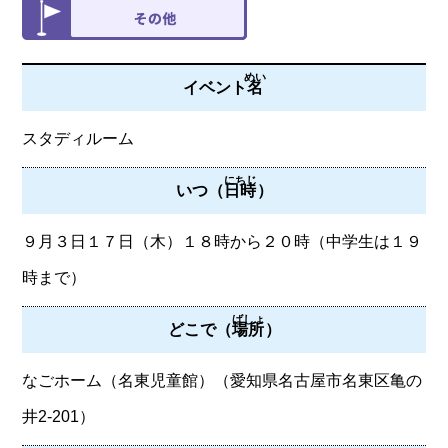
めい
イベント
名
スタディルーム
にちじ
いつ（
日時
）
９月３日１７日（木）１８時から２０時（中学生は１９
時まで）
ばしょ
どこで（
場所
）
なごホーム（名東児童館）（愛知県名古屋市名東区亀の
井2-201）