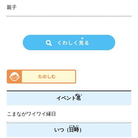
親子
めい
イベント
名
こまながワイワイ縁日
にちじ
いつ（
日時
）