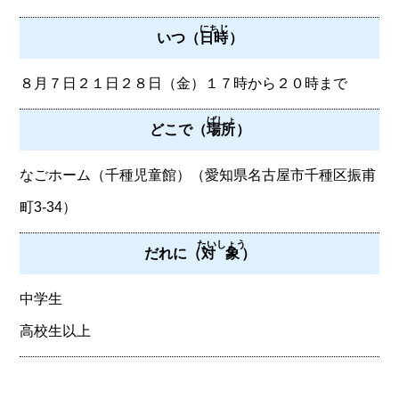
にちじ
いつ（
日時
）
８月７日２１日２８日（金）１７時から２０時まで
ばしょ
どこで（
場所
）
なごホーム（千種児童館）（愛知県名古屋市千種区振甫
町3-34）
たいしょう
だれに（
対象
）
中学生
高校生以上