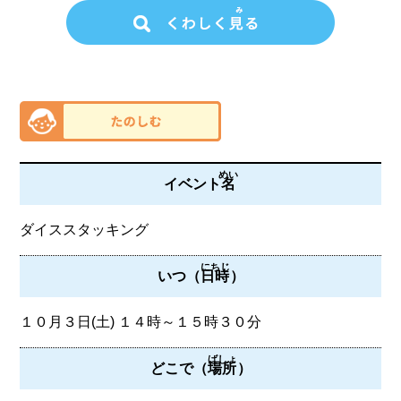
めい
イベント
名
ダイススタッキング
にちじ
いつ（
日時
）
１０月３日(土) １４時～１５時３０分
ばしょ
どこで（
場所
）