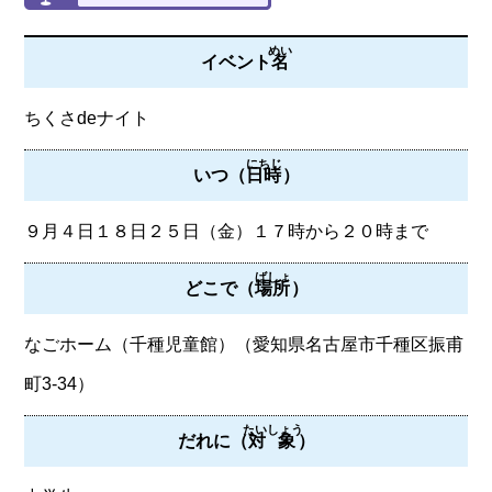
めい
イベント
名
ちくさdeナイト
にちじ
いつ（
日時
）
９月４日１８日２５日（金）１７時から２０時まで
ばしょ
どこで（
場所
）
なごホーム（千種児童館）（愛知県名古屋市千種区振甫
町3-34）
たいしょう
だれに（
対象
）