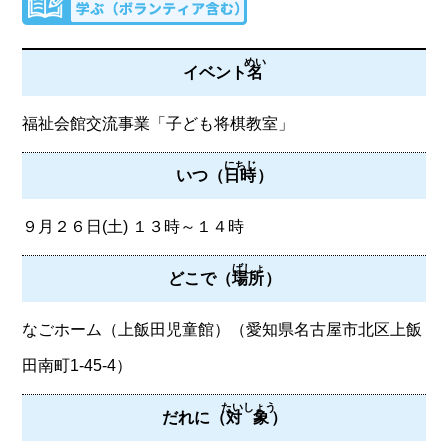
めい
イベント
名
福祉会館交流事業「子ども将棋教室」
にちじ
いつ（
日時
）
９月２６日(土) １３時～１４時
ばしょ
どこで（
場所
）
なごホーム（上飯田児童館）（愛知県名古屋市北区上飯
田南町1-45-4）
たいしょう
だれに（
対象
）