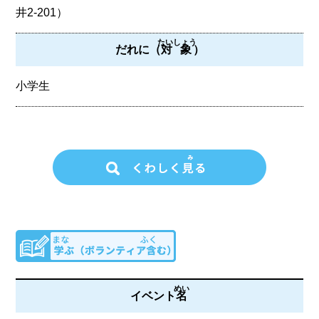
井2-201）
たいしょう
だれに（
対象
）
小学生
めい
イベント
名