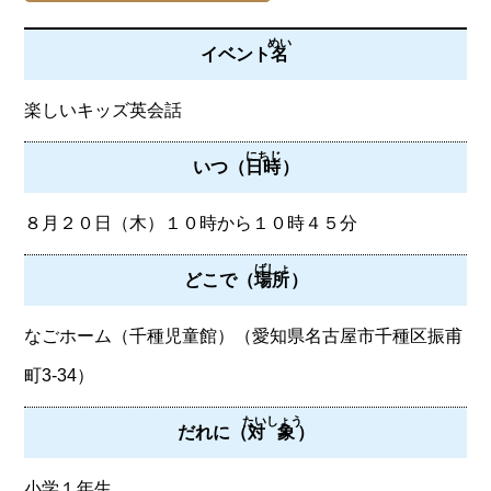
めい
イベント
名
楽しいキッズ英会話
にちじ
いつ（
日時
）
８月２０日（木）１０時から１０時４５分
ばしょ
どこで（
場所
）
なごホーム（千種児童館）（愛知県名古屋市千種区振甫
町3-34）
たいしょう
だれに（
対象
）
小学１年生