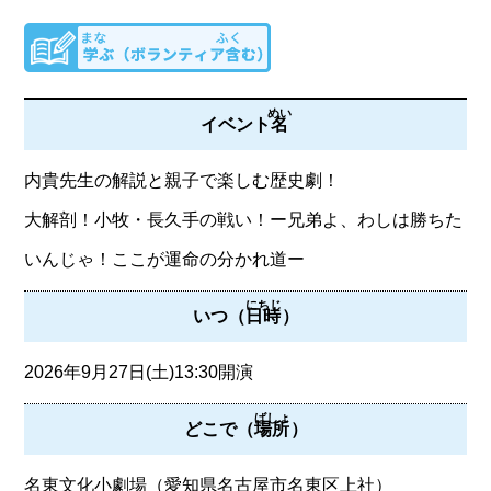
めい
イベント
名
内貴先生の解説と親子で楽しむ歴史劇！
大解剖！小牧・長久手の戦い！ー兄弟よ、わしは勝ちた
いんじゃ！ここが運命の分かれ道ー
にちじ
いつ（
日時
）
2026年9月27日(土)13:30開演
ばしょ
どこで（
場所
）
名東文化小劇場（愛知県名古屋市名東区上社）