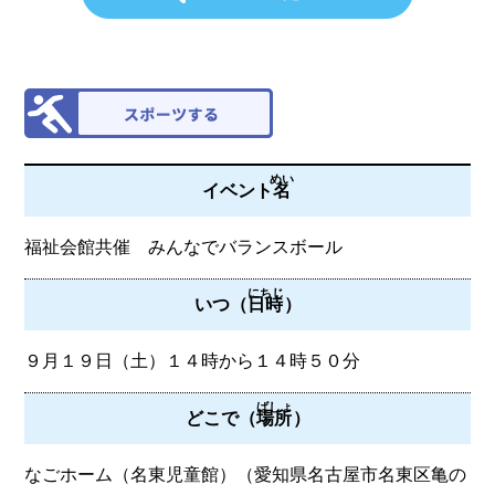
めい
イベント
名
福祉会館共催 みんなでバランスボール
にちじ
いつ（
日時
）
９月１９日（土）１４時から１４時５０分
ばしょ
どこで（
場所
）
なごホーム（名東児童館）（愛知県名古屋市名東区亀の