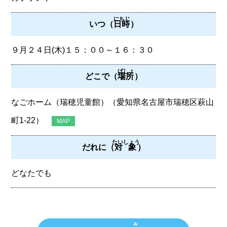
にちじ
いつ（
日時
）
９月２４日(木)１５：００～１６：３０
ばしょ
どこで（
場所
）
なごホーム（瑞穂児童館）（愛知県名古屋市瑞穂区萩山
町1-22）
MAP
たいしょう
だれに（
対象
）
どなたでも