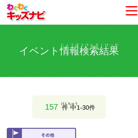
じょうほうけんさくけっか
イベント
情報検索結果
けんちゅう
157
件中
1-30件