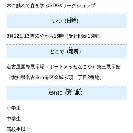
木に触れて森を学ぶSDGsワークショップ
にちじ
いつ（
日時
）
8月22日13時30分から16時（受付開始13時）
ばしょ
どこで（
場所
）
名古屋国際展示場（ポートメッセなごや）第三展示館
（愛知県名古屋市港区金城ふ頭二丁目2番地）
たいしょう
だれに（
対象
）
小学生
中学生
高校生以上