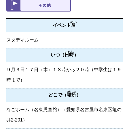
めい
イベント
名
スタディルーム
にちじ
いつ（
日時
）
９月３日１７日（木）１８時から２０時（中学生は１９
時まで）
ばしょ
どこで（
場所
）
なごホーム（名東児童館）（愛知県名古屋市名東区亀の
井2-201）