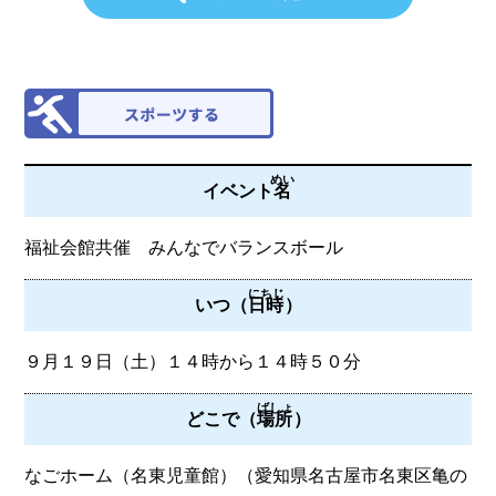
めい
イベント
名
福祉会館共催 みんなでバランスボール
にちじ
いつ（
日時
）
９月１９日（土）１４時から１４時５０分
ばしょ
どこで（
場所
）
なごホーム（名東児童館）（愛知県名古屋市名東区亀の