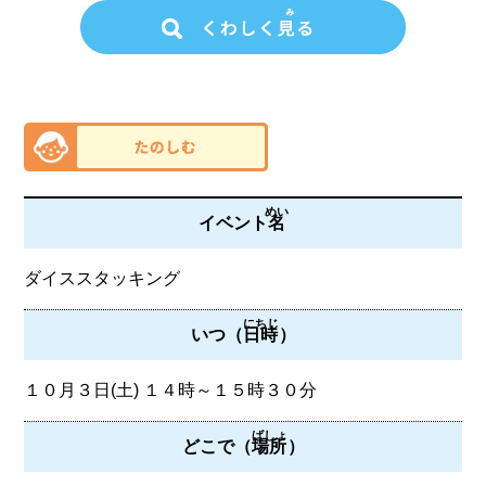
めい
イベント
名
ダイススタッキング
にちじ
いつ（
日時
）
１０月３日(土) １４時～１５時３０分
ばしょ
どこで（
場所
）