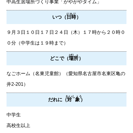
中高生居場所づくり事業「がやがやタイム」
にちじ
いつ（
日時
）
９月３日１０日１７日２４日（木）１７時から２０時０
０分（中学生は１９時まで）
ばしょ
どこで（
場所
）
なごホーム（名東児童館）（愛知県名古屋市名東区亀の
井2-201）
たいしょう
だれに（
対象
）
中学生
高校生以上