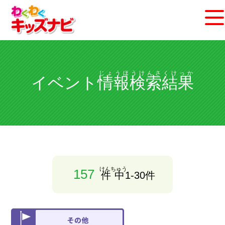
じょうほうけんさくけっか
イベント
情報検索結果
けんちゅう
157
件中
1-30件