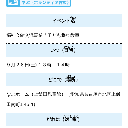
めい
イベント
名
福祉会館交流事業「子ども将棋教室」
にちじ
いつ（
日時
）
９月２６日(土) １３時～１４時
ばしょ
どこで（
場所
）
なごホーム（上飯田児童館）（愛知県名古屋市北区上飯
田南町1-45-4）
たいしょう
だれに（
対象
）