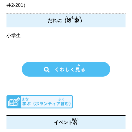
井2-201）
たいしょう
だれに（
対象
）
小学生
めい
イベント
名