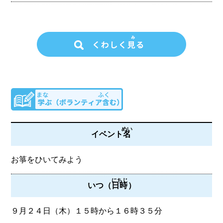
めい
イベント
名
お箏をひいてみよう
にちじ
いつ（
日時
）
９月２４日（木）１５時から１６時３５分