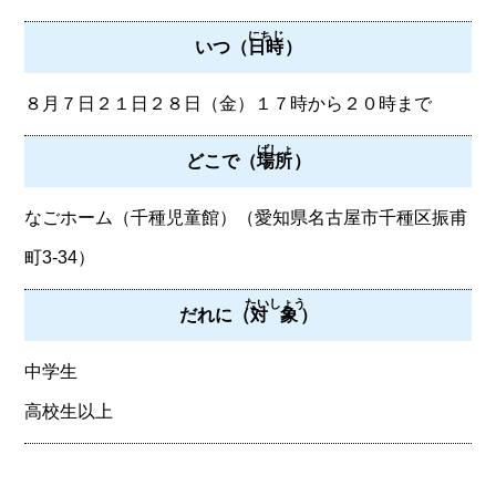
にちじ
いつ（
日時
）
８月７日２１日２８日（金）１７時から２０時まで
ばしょ
どこで（
場所
）
なごホーム（千種児童館）（愛知県名古屋市千種区振甫
町3-34）
たいしょう
だれに（
対象
）
中学生
高校生以上