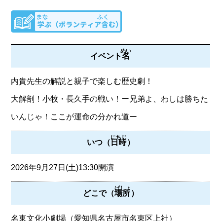
めい
イベント
名
内貴先生の解説と親子で楽しむ歴史劇！
大解剖！小牧・長久手の戦い！ー兄弟よ、わしは勝ちた
いんじゃ！ここが運命の分かれ道ー
にちじ
いつ（
日時
）
2026年9月27日(土)13:30開演
ばしょ
どこで（
場所
）
名東文化小劇場（愛知県名古屋市名東区上社）