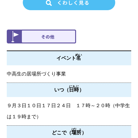
めい
イベント
名
中高生の居場所づくり事業
にちじ
いつ（
日時
）
９月３日１０日１７日２４日 １７時～２０時（中学生
は１９時まで）
ばしょ
どこで（
場所
）