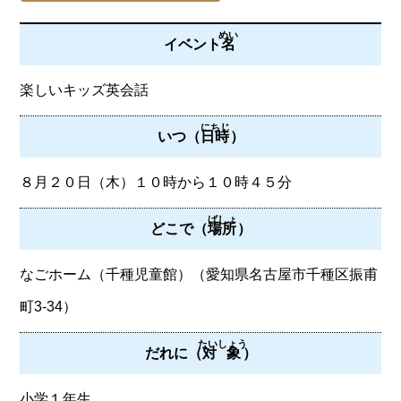
めい
イベント
名
楽しいキッズ英会話
にちじ
いつ（
日時
）
８月２０日（木）１０時から１０時４５分
ばしょ
どこで（
場所
）
なごホーム（千種児童館）（愛知県名古屋市千種区振甫
町3-34）
たいしょう
だれに（
対象
）
小学１年生