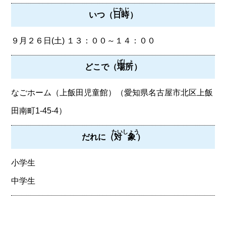
にちじ
いつ（
日時
）
９月２６日(土) １３：００～１４：００
ばしょ
どこで（
場所
）
なごホーム（上飯田児童館）（愛知県名古屋市北区上飯
田南町1-45-4）
たいしょう
だれに（
対象
）
小学生
中学生