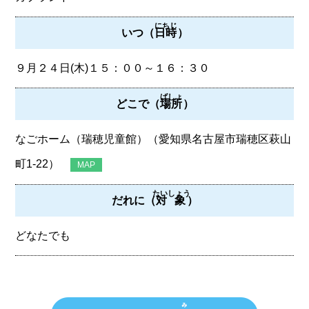
にちじ
いつ（
日時
）
９月２４日(木)１５：００～１６：３０
ばしょ
どこで（
場所
）
なごホーム（瑞穂児童館）（愛知県名古屋市瑞穂区萩山
町1-22）
MAP
たいしょう
だれに（
対象
）
どなたでも