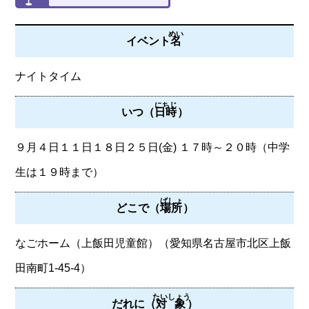
めい
イベント
名
ナイトタイム
にちじ
いつ（
日時
）
９月４日１１日１８日２５日(金) １７時～２０時（中学
生は１９時まで）
ばしょ
どこで（
場所
）
なごホーム（上飯田児童館）（愛知県名古屋市北区上飯
田南町1-45-4）
たいしょう
だれに（
対象
）