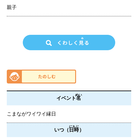
親子
めい
イベント
名
こまながワイワイ縁日
にちじ
いつ（
日時
）