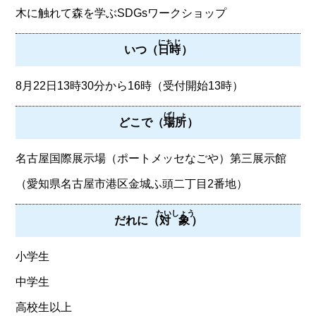
木に触れて森を学ぶSDGsワークショップ
にちじ
いつ（
日時
）
8月22日13時30分から16時（受付開始13時）
ばしょ
どこで（
場所
）
名古屋国際展示場（ポートメッセなごや）第三展示館
（愛知県名古屋市港区金城ふ頭二丁目2番地）
たいしょう
だれに（
対象
）
小学生
中学生
高校生以上