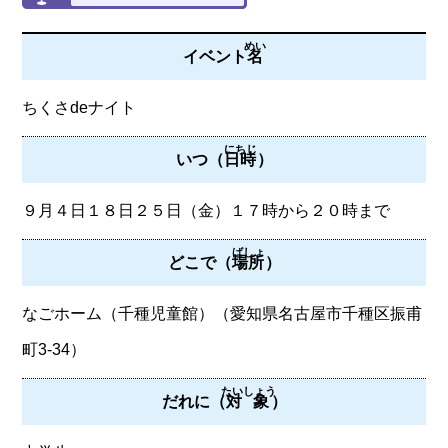
めい
イベント
名
ちくさdeナイト
にちじ
いつ（
日時
）
９月４日１８日２５日（金）１７時から２０時まで
ばしょ
どこで（
場所
）
なごホーム（千種児童館）（愛知県名古屋市千種区振甫
町3-34）
たいしょう
だれに（
対象
）